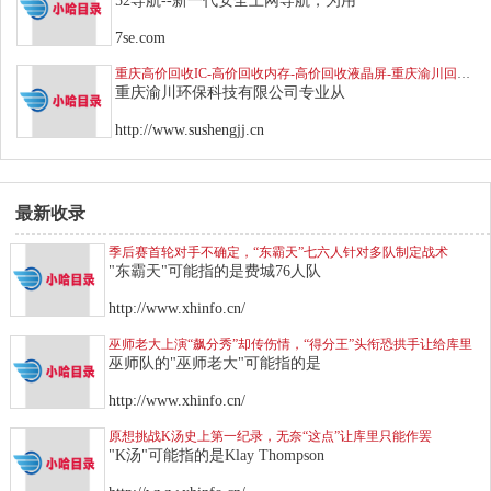
52导航--新一代安全上网导航，为用
7se.com
重庆高价回收IC-高价回收内存-高价回收液晶屏-重庆渝川回收电脑配件
重庆渝川环保科技有限公司专业从
http://www.sushengjj.cn
最新收录
季后赛首轮对手不确定，“东霸天”七六人针对多队制定战术
"东霸天"可能指的是费城76人队
http://www.xhinfo.cn/
巫师老大上演“飙分秀”却传伤情，“得分王”头衔恐拱手让给库里
巫师队的"巫师老大"可能指的是
http://www.xhinfo.cn/
原想挑战K汤史上第一纪录，无奈“这点”让库里只能作罢
"K汤"可能指的是Klay Thompson