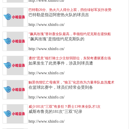
http://www.xhinfo.cn/
巴特勒26分、热火六人得分上双，挡住绿衫军反扑攻势
巴特勒是指迈阿密热火队的球员吉
http://www.xhinfo.cn/
“飙风玫瑰”替补轰全队最高，率领纽约尼克斯击退快船
"飙风玫瑰"是指纽约尼克斯队的
http://www.xhinfo.cn/
遭控“恶意”槌打骑士少主软弱部位，东契奇遭驱逐出场
如果发生了此类事件，涉及到球员遭
http://www.xhinfo.cn/
触景伤情忆亡母痛哭，“狼王”化悲伤为力量率队血洗魔术
在篮球比赛中，球员们经常会受到各
http://www.xhinfo.cn/
威少181次“三双”有多狂？爵士13年来全队才1次
威斯布鲁克的181次"三双"纪录
http://www.xhinfo.cn/