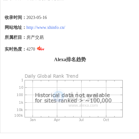
然而，根据我目前的知识，库里并没有放弃
挑战Klay Thompson的任何历史纪录。库
收录时间：
2023-05-16
里本身就是一位纪录创造者，他在NBA历史
上有许多突出的纪录，例如最多季后赛三分
网站地址：
http://www.xhinfo.cn/
球命中、最快达成3000个三分球命中等
等。

所属栏目：
房产交易
所以，如果有关库里放弃挑战Klay 
实时热度：
4270
Thompson纪录的具体情况，请提供更多详
细信息，我将尽力为您提供准确的回答。
Alexa排名趋势