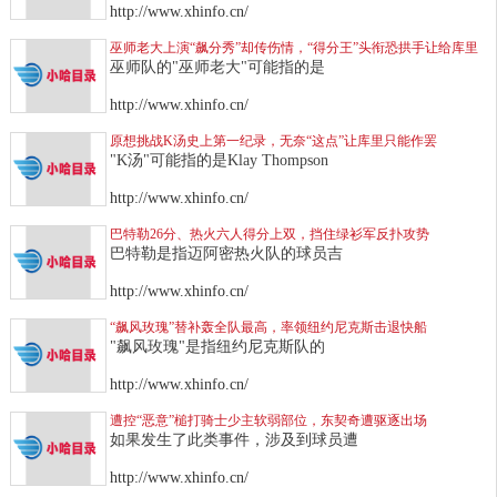
http://www.xhinfo.cn/
巫师老大上演“飙分秀”却传伤情，“得分王”头衔恐拱手让给库里
巫师队的"巫师老大"可能指的是
http://www.xhinfo.cn/
原想挑战K汤史上第一纪录，无奈“这点”让库里只能作罢
"K汤"可能指的是Klay Thompson
http://www.xhinfo.cn/
巴特勒26分、热火六人得分上双，挡住绿衫军反扑攻势
巴特勒是指迈阿密热火队的球员吉
http://www.xhinfo.cn/
“飙风玫瑰”替补轰全队最高，率领纽约尼克斯击退快船
"飙风玫瑰"是指纽约尼克斯队的
http://www.xhinfo.cn/
遭控“恶意”槌打骑士少主软弱部位，东契奇遭驱逐出场
如果发生了此类事件，涉及到球员遭
http://www.xhinfo.cn/