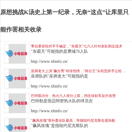
原想挑战K汤史上第一纪录，无奈“这点”让库里只
能作罢相关收录
季后赛首轮对手不确定，“东霸天”七六人针对多队制定战术
"东霸天"可能指的是费城76人队
http://www.xhinfo.cn/
巫师老大上演“飙分秀”却传伤情，“得分王”头衔恐拱手让给库里
巫师队的"巫师老大"可能指的是
http://www.xhinfo.cn/
巴特勒26分、热火六人得分上双，挡住绿衫军反扑攻势
巴特勒是指迈阿密热火队的球员吉
http://www.xhinfo.cn/
“飙风玫瑰”替补轰全队最高，率领纽约尼克斯击退快船
"飙风玫瑰"是指纽约尼克斯队的