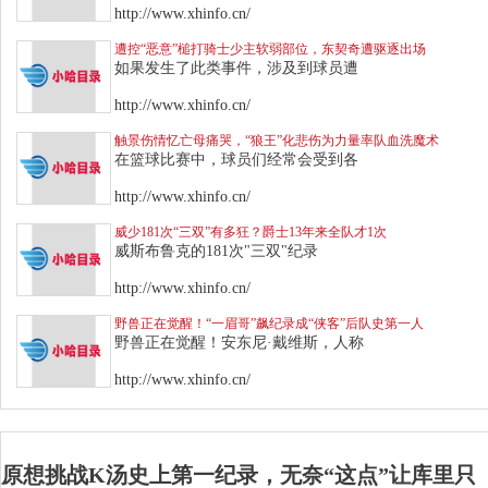
http://www.xhinfo.cn/
遭控“恶意”槌打骑士少主软弱部位，东契奇遭驱逐出场
如果发生了此类事件，涉及到球员遭
http://www.xhinfo.cn/
触景伤情忆亡母痛哭，“狼王”化悲伤为力量率队血洗魔术
在篮球比赛中，球员们经常会受到各
http://www.xhinfo.cn/
威少181次“三双”有多狂？爵士13年来全队才1次
威斯布鲁克的181次"三双"纪录
http://www.xhinfo.cn/
野兽正在觉醒！“一眉哥”飙纪录成“侠客”后队史第一人
野兽正在觉醒！安东尼·戴维斯，人称
http://www.xhinfo.cn/
原想挑战K汤史上第一纪录，无奈“这点”让库里只