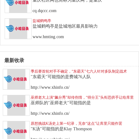
重庆社区网也简称为重庆网，是重庆
cq.dqccc.com
盐城鹤鸣亭
盐城鹤鸣亭是盐城地区最具影响力
www.hmting.com
最新收录
季后赛首轮对手不确定，“东霸天”七六人针对多队制定战术
"东霸天"可能指的是费城76人队
http://www.xhinfo.cn/
巫师老大上演“飙分秀”却传伤情，“得分王”头衔恐拱手让给库里
巫师队的"巫师老大"可能指的是
http://www.xhinfo.cn/
原想挑战K汤史上第一纪录，无奈“这点”让库里只能作罢
"K汤"可能指的是Klay Thompson