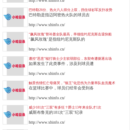
http://www.xhinfo.cn/
巴特勒26分、热火六人得分上双，挡住绿衫军反扑攻势
巴特勒是指迈阿密热火队的球员吉
http://www.xhinfo.cn/
“飙风玫瑰”替补轰全队最高，率领纽约尼克斯击退快船
"飙风玫瑰"是指纽约尼克斯队的
http://www.xhinfo.cn/
遭控“恶意”槌打骑士少主软弱部位，东契奇遭驱逐出场
如果发生了此类事件，涉及到球员遭
http://www.xhinfo.cn/
触景伤情忆亡母痛哭，“狼王”化悲伤为力量率队血洗魔术
在篮球比赛中，球员们经常会受到各
http://www.xhinfo.cn/
威少181次“三双”有多狂？爵士13年来全队才1次
威斯布鲁克的181次"三双"纪录
http://www.xhinfo.cn/