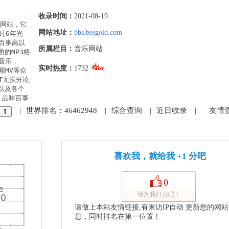
收录时间：
2021-08-19
网站，它
网站地址：
bbs.besgold.com
过6年光
。百事高以
所属栏目：
音乐网站
的MP3格
音乐，
实时热度：
1732
频MV等众
T无损分论
以及各个
 品味百事
|
世界排名：46462948
|
综合查询
|
近日收录
|
友情
喜欢我，就给我 +1 分吧
0
请为我打分吧！
请做上本站友情链接,有来访IP自动 更新您的网
息，同时排名在第一位置！