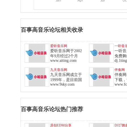
百事高音乐论坛相关收录
爱听音乐网
一听音
爱听音乐网于2002
一听音
年9月经过2个月
免费舞
www.aiting.com
dj.1tin
九天音乐网
伴奏网
九天音乐网成立于
伴奏网
1999年，是目前国
下载，
www.9sky.com
www.f
翻
百事高音乐论坛热门推荐
原创EDM分享
DJ27