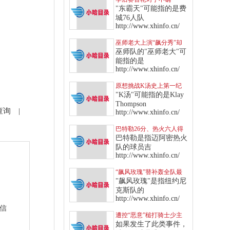
定，“东霸天”七六人针对
"东霸天"可能指的是费
多队制定战术
城76人队
http://www.xhinfo.cn/
巫师老大上演“飙分秀”却
传伤情，“得分王”头衔恐
巫师队的"巫师老大"可
拱手让给库里
能指的是
http://www.xhinfo.cn/
原想挑战K汤史上第一纪
录，无奈“这点”让库里只
"K汤"可能指的是Klay
能作罢
Thompson
查询
|
http://www.xhinfo.cn/
巴特勒26分、热火六人得
分上双，挡住绿衫军反扑
巴特勒是指迈阿密热火
攻势
队的球员吉
http://www.xhinfo.cn/
“飙风玫瑰”替补轰全队最
高，率领纽约尼克斯击退
"飙风玫瑰"是指纽约尼
快船
克斯队的
http://www.xhinfo.cn/
站信
遭控“恶意”槌打骑士少主
软弱部位，东契奇遭驱逐
如果发生了此类事件，