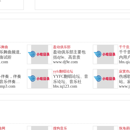
乐舞曲
盈动俱乐部
千千音
乐舞曲频道,
盈动俱乐部主要包
千千
曲试听
括dj9e、高音质
内用
g.com
www.dj9e.com
bbs.qi
yyfc翻唱论坛
寂寞伤
-伴奏，伴奏
YYFC翻唱论坛、音
伤感
音乐伴奏，
乐论坛、音乐社
站。
cmp3.com
bbs.iq123.com
www.j
舞曲网
搜狗音乐
珠海易