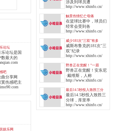
出场
涉及到球员遭
http://www.xhinfo.cn/
触景伤情忆亡母痛
哭，“狼王”化悲伤为力量
在篮球比赛中，球员们
率队血洗魔术
经常会受到各
http://www.xhinfo.cn/
威少181次“三双”有多
狂？爵士13年来全队才1
威斯布鲁克的181次"三
乐论坛
次
双"纪录
音乐论坛是国
http://www.xhinfo.cn/
户数最大的
anqian.com
野兽正在觉醒！“一眉
哥”飙纪录成“侠客”后队史
野兽正在觉醒！安东尼
感吧
第一人
·戴维斯，人称
歌曲分享网
http://www.xhinfo.cn/
寂寞伤感吧主
imo90.com
最后14.5秒投入致胜三分
球！库里率勇士击败西部
最后14.5秒投入致胜三
龙头爵士
分球，库里率
http://www.xhinfo.cn/
联娱乐网