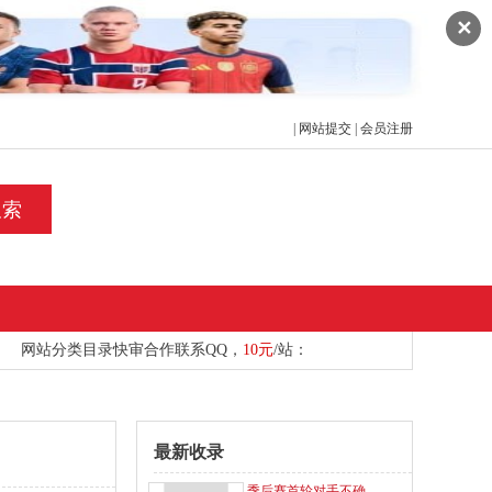
✕
|
网站提交
|
会员注册
搜索
网站分类目录快审合作
联系
QQ，
10元
/站：
最新收录
季后赛首轮对手不确