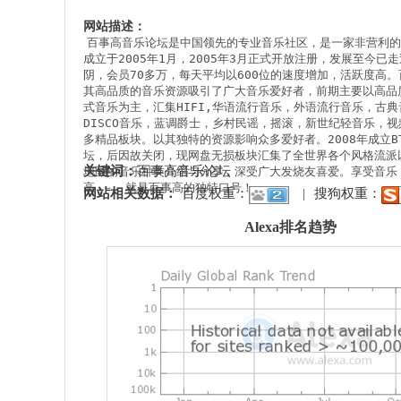
网站描述：
百事高音乐论坛是中国领先的专业音乐社区，是一家非营利的
成立于2005年1月，2005年3月正式开放注册，发展至今已走
阴，会员70多万，每天平均以600位的速度增加，活跃度高
其高品质的音乐资源吸引了广大音乐爱好者，前期主要以高品质
式音乐为主，汇集HIFI,华语流行音乐，外语流行音乐，古典
DISCO音乐，蓝调爵士，乡村民谣，摇滚，新世纪轻音乐，视
多精品板块。以其独特的资源影响众多爱好者。2008年成立B
坛，后因故关闭，现网盘无损板块汇集了全世界各个风格流派
关键词：
百事高音乐论坛
地区的音乐种类介绍与分享，深受广大发烧友喜爱。享受音乐
高 －－就是百事高的独特口号！
网站相关数据：
百度权重：
|
搜狗权重：
Alexa排名趋势