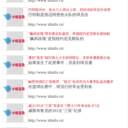
http://www.xhinfo.cn/
巴特勒26分、热火六人得分上双，挡住绿衫军反扑攻势
巴特勒是指迈阿密热火队的球员吉
http://www.xhinfo.cn/
“飙风玫瑰”替补轰全队最高，率领纽约尼克斯击退快船
"飙风玫瑰"是指纽约尼克斯队的
http://www.xhinfo.cn/
遭控“恶意”槌打骑士少主软弱部位，东契奇遭驱逐出场
如果发生了此类事件，涉及到球员遭
http://www.xhinfo.cn/
触景伤情忆亡母痛哭，“狼王”化悲伤为力量率队血洗魔术
在篮球比赛中，球员们经常会受到各
http://www.xhinfo.cn/
威少181次“三双”有多狂？爵士13年来全队才1次
威斯布鲁克的181次"三双"纪录
http://www.xhinfo.cn/