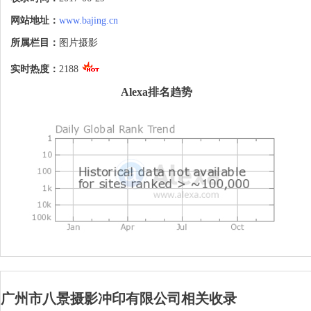
地位。八景的成就获得社会各方面认可，是
广东省摄影行业协会副会长单位、广东省土
网站地址：
www.bajing.cn
建学会施工专业委员会副秘书长单位、广州
市建筑装饰行 业协会会员单位、广东省海
所属栏目：
图片摄影
南联谊会副会长单位和广东省海南商会副秘
书长单位。

实时热度：
2188
我公司专注于摄影、印刷行业，努力改善服
Alexa排名趋势
务条件，提高服务水平，不断提高产品质
量，热诚欢迎国内外朋友来电来函洽谈业
务！
广州市八景摄影冲印有限公司相关收录