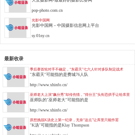
大众摄影网-做最好的摄影比赛网
pop-photo.com.cn
光影中国网
光影中国网－中国摄影信息网上平台
sy.01ny.cn
最新收录
季后赛首轮对手不确定，“东霸天”七六人针对多队制定战术
"东霸天"可能指的是费城76人队
http://www.xhinfo.cn/
巫师老大上演“飙分秀”却传伤情，“得分王”头衔恐拱手让给库里
巫师队的"巫师老大"可能指的是
http://www.xhinfo.cn/
原想挑战K汤史上第一纪录，无奈“这点”让库里只能作罢
"K汤"可能指的是Klay Thompson