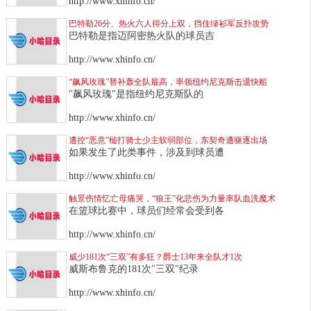
http://www.xhinfo.cn/
巴特勒26分、热火六人得分上双，挡住绿衫军反扑攻势
巴特勒是指迈阿密热火队的球员吉
http://www.xhinfo.cn/
“飙风玫瑰”替补轰全队最高，率领纽约尼克斯击退快船
"飙风玫瑰"是指纽约尼克斯队的
http://www.xhinfo.cn/
遭控“恶意”槌打骑士少主软弱部位，东契奇遭驱逐出场
如果发生了此类事件，涉及到球员遭
http://www.xhinfo.cn/
触景伤情忆亡母痛哭，“狼王”化悲伤为力量率队血洗魔术
在篮球比赛中，球员们经常会受到各
http://www.xhinfo.cn/
威少181次“三双”有多狂？爵士13年来全队才1次
威斯布鲁克的181次"三双"纪录
http://www.xhinfo.cn/