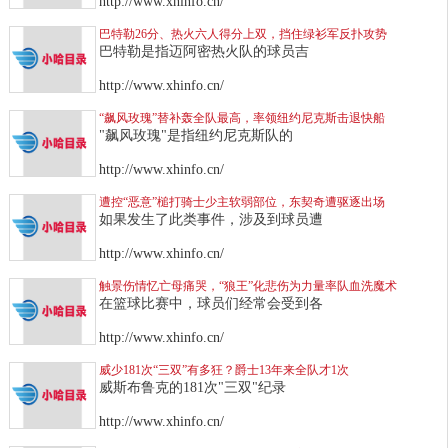
http://www.xhinfo.cn/
巴特勒26分、热火六人得分上双，挡住绿衫军反扑攻势
巴特勒是指迈阿密热火队的球员吉
http://www.xhinfo.cn/
“飙风玫瑰”替补轰全队最高，率领纽约尼克斯击退快船
"飙风玫瑰"是指纽约尼克斯队的
http://www.xhinfo.cn/
遭控“恶意”槌打骑士少主软弱部位，东契奇遭驱逐出场
如果发生了此类事件，涉及到球员遭
http://www.xhinfo.cn/
触景伤情忆亡母痛哭，“狼王”化悲伤为力量率队血洗魔术
在篮球比赛中，球员们经常会受到各
http://www.xhinfo.cn/
威少181次“三双”有多狂？爵士13年来全队才1次
威斯布鲁克的181次"三双"纪录
http://www.xhinfo.cn/