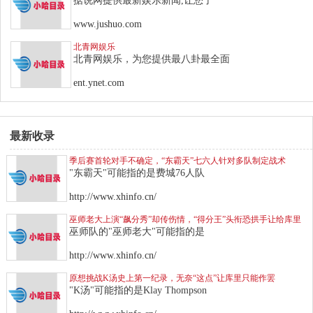
据说网提供最新娱乐新闻,让您了
www.jushuo.com
北青网娱乐
北青网娱乐，为您提供最八卦最全面
ent.ynet.com
最新收录
季后赛首轮对手不确定，“东霸天”七六人针对多队制定战术
"东霸天"可能指的是费城76人队
http://www.xhinfo.cn/
巫师老大上演“飙分秀”却传伤情，“得分王”头衔恐拱手让给库里
巫师队的"巫师老大"可能指的是
http://www.xhinfo.cn/
原想挑战K汤史上第一纪录，无奈“这点”让库里只能作罢
"K汤"可能指的是Klay Thompson