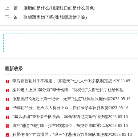
上一篇：
胭脂红是什么(胭脂红口红是什么颜色)
下一篇：
张靓颖离婚了吗(张靓颖离婚了嘛)
最新收录
季后赛首轮对手不确定，“东霸天”七六人针对多队制定战术
2023-05-
16
巫师老大上演“飙分秀”却传伤情，“得分王”头衔恐拱手让给库里
2023-05-16
原想挑战K汤史上第一纪录，无奈“这点”让库里只能作罢
2023-05-16
巴特勒26分、热火六人得分上双，挡住绿衫军反扑攻势
2023-05-16
“飙风玫瑰”替补轰全队最高，率领纽约尼克斯击退快船
2023-05-16
遭控“恶意”槌打骑士少主软弱部位，东契奇遭驱逐出场
2023-05-16
触景伤情忆亡母痛哭，“狼王”化悲伤为力量率队血洗魔术
2023-05-16