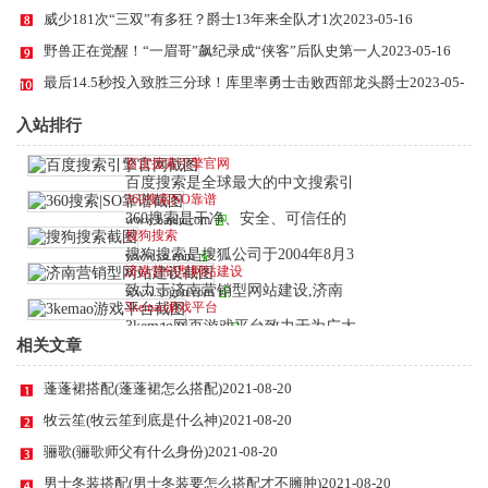
威少181次“三双”有多狂？爵士13年来全队才1次
2023-05-16
野兽正在觉醒！“一眉哥”飙纪录成“侠客”后队史第一人
2023-05-16
最后14.5秒投入致胜三分球！库里率勇士击败西部龙头爵士
2023-05-
16
入站排行
百度搜索引擎官网
百度搜索是全球最大的中文搜索引
360搜索|SO靠谱
360搜索是干净、安全、可信任的
www.baidu.com
搜狗搜索
搜狗搜索是搜狐公司于2004年8月3
www.so.com
济南营销型网站建设
致力于济南营销型网站建设,济南
www.sogou.com
3kemao游戏平台
3kemao网页游戏平台致力于为广大
www.ebingzu.com
相关文章
wan.3kemao.com
蓬蓬裙搭配(蓬蓬裙怎么搭配)
2021-08-20
牧云笙(牧云笙到底是什么神)
2021-08-20
骊歌(骊歌师父有什么身份)
2021-08-20
男士冬装搭配(男士冬装要怎么搭配才不臃肿)
2021-08-20