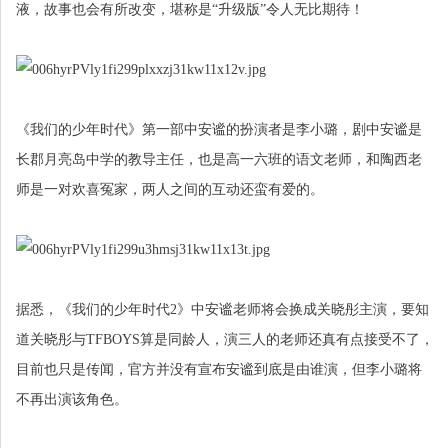
液，故事也会有所改变，堪称是“升级版”令人无比期待！
《我们的少年时代》第一部中安谧的扮演者是李小璐，剧中安谧是
长郡月亮岛中学的教导主任，也是高一六班的语文老师，和陶西老
师是一对欢喜冤家，两人之间的互动还蛮有爱的。
据悉，《我们的少年时代2》中安谧老师将会换成关晓彤主演，要知
道关晓彤与TFBOYS算是同龄人，演三人的老师还真有点接受不了，
目前也只是传闻，官方并没有宣布安谧到底是由谁演，但李小璐将
不再出演该角色。