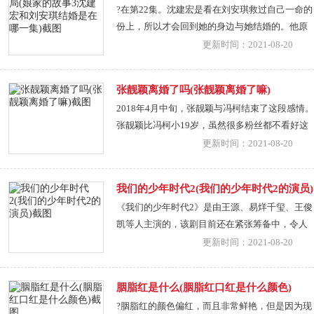
?在第22集。沈建宏是看在刘安琪救过自己一命的
自己的生命。在
份上，所以才会回到她的身边与她结婚的。他原
本已经与刘安琪之间的感情分崩离析了，他自从
更新时间：2021-08-20
认识了何小西以后，两人都喜欢上了彼此，产生
了不可分离的感情。是刘安琪仍不放过沈建宏，
张靓颖离婚了吗(张靓颖离婚了嘛)
想当设法的把他从何小西身边抢夺回来的，这份
2018年4月中旬，张靓颖与冯柯结束了这段感情。
感情并不
张靓颖比冯柯小19岁，虽然很多粉丝都不看好这
对情侣，但二人还是一起走过了十三年的时光，
更新时间：2021-08-20
只可惜，两人最终还是没能走到最后。早前，张
靓颖在微博晒出了一张自己右手的照片，手上的
我们的少年时代2(我们的少年时代2的演员)
戒指已经不见了，所以在那个时候就有网友猜测
《我们的少年时代2》是由王源、易烊千玺、王俊
她与冯柯已经
凯等人主演的，该剧目前还在紧张筹备中，令人
期待。《我们的少年时代》第一部播出后备受好
更新时间：2021-08-20
评，所以导演便决定拍摄续集故事，而网友唯一
关注的便是第二部会不会是原班人马重聚，据悉
胭脂红是什么(胭脂红口红是什么颜色)
TFBOYS还
?胭脂红的颜色偏红，而且非常鲜艳，但是因为现