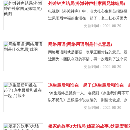
外滩钟声结局(外滩钟声杜家四兄妹结局)
就要学会在保暖的基础上进行搭配。今年比较流
电视剧《外滩钟声》中，老大杜心生和苗招娣经
行的是具备层
过风雨后幸福的生活在一起了，老二杜心芳因为
难产死掉了，老三杜心美去过了国外继续深造，
更新时间：2021-08-20
没有和郭阿昌在一起，老四杜心根和马九月在一
起了，并且两人一起创立了属于自己的事业。杜
网络用语(网络用语刚是什么意思)
心生是杜家的长子，父亲死的早，作为家中的老
网络用语刚就是很强，表示正面对抗的意思。最
大，他不得不撑起
近因为IG团队夺冠的事情，再一次看到了这个词
语，“刚”这个词也是从游戏中流传出来的，如今
更新时间：2021-08-20
也是成为了网络用语，像是此前池子diss吴亦凡，
网友表示池子属实是正面刚了，而且张艺兴也是
凉生最后和谁在一起了(凉生最后和谁在一起
发文表示用实力证明，用音乐说话，舞台见，这
?凉生最终是孤身一人。电视剧《凉生我们可不可
都是正面刚的一
以不忧伤》是根据小说改编的，剧情比较虐。凉
生与姜生是兄妹，从小一起长大，凉生一直都很
更新时间：2021-08-20
喜欢姜生，但是他并没有说出来，虽然他不怎么
爱说话，但是他把所有的温柔都给了姜生，他呵
娘家的故事3大结局(娘家的故事3沈建宏和
护着姜生，为了姜生愿意付出自己的一切，甚至