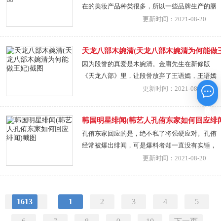
在的美妆产品种类很多，所以一些品牌生产的胭
脂红在颜色上都会存在一定的差异，所以大家如
更新时间：2021-08-20
果想买，还是要货比三家，多逛几家店，如果是
在网上购买，就在图片上进行颜色对比，不要买
天龙八部木婉清(天龙八部木婉清为何能做王
错了。想知道胭脂红的颜色，可以在古装剧里找
因为段誉的真爱是木婉清。金庸先生在新修版
答案，大家一定看过
《天龙八部》里，让段誉放弃了王语嫣，王语嫣
最后回去照顾疯疯癫癫的慕容复。而段誉娶了钟
更新时间：2021-08-20
灵、晓蕾还有木婉清，木婉清成了段誉的贵妃。
在线咨询
原因就是段誉发现了自己的心中真爱是木婉清。
韩国明星绯闻(韩艺人孔侑东家如何回应绯闻
旧版《天龙八部》里，段誉是跟王语嫣有情人
孔侑东家回应的是，绝不私了将强硬应对。孔侑
经常被爆出绯闻，可是爆料者却一直没有实锤，
如此反反复复，给艺人本身带来了伤害和影响，
更新时间：2021-08-20
所以孔侑的东家这次采取强硬态度，绝不会再像
之前一样，姑息这些造谣者，将采取法律武
1613
1
2
3
4
5